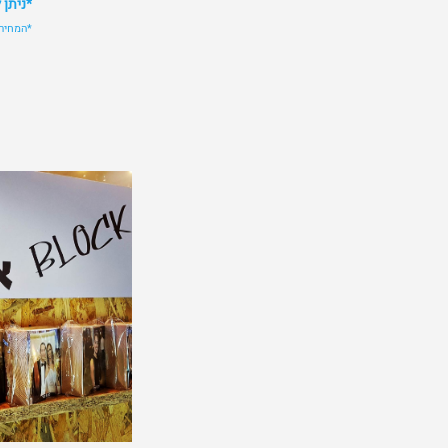
*ניתן 
*המחירי
לפרטי