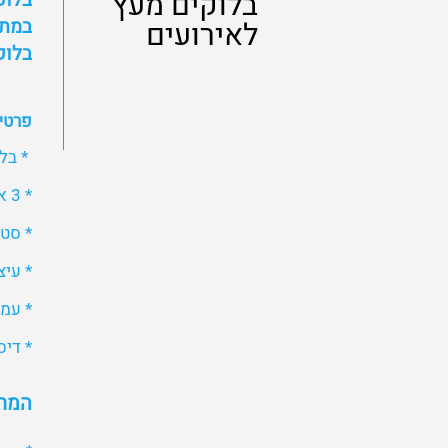
בלוקים מעץ
בלוק
במתח
לאירועים
בלוק
פרטי 
* בלוקי עץ בג
* 3 אנשי צוות- צלם ושני עורכים מקצועיים
* סט הגד
* עיצ
* עמ
* די
המחיר של