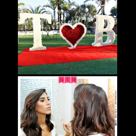
טלפון
0723263991